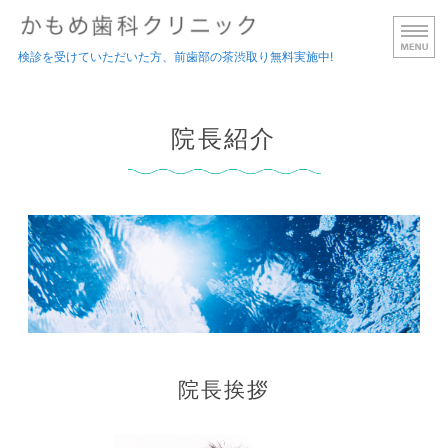
千葉県鎌ケ谷市 かもめ
検診を受けていただいた方、前歯部の茶渋取り無料実施中!
ホーム
院長紹介
診療内容
院長紹介
院内紹介
アクセス
院長挨拶